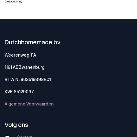
toepassing.
Dutchhomemade bv
Weerenweg 11A
1161 AE Zwanenburg
BTW NL863519398B01
KVK 85129097
Algemene Voorwaarden
Volg ons