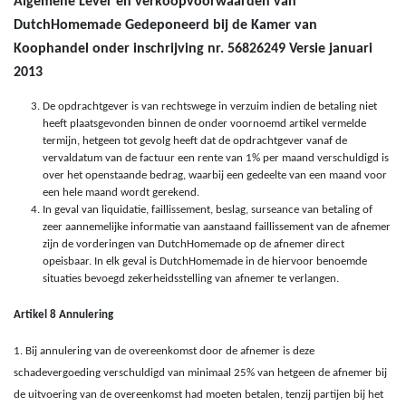
Algemene Lever en verkoopvoorwaarden van
DutchHomemade Gedeponeerd bij de Kamer van
Koophandel onder inschrijving nr. 56826249 Versie januari
2013
De opdrachtgever is van rechtswege in verzuim indien de betaling niet
heeft plaatsgevonden binnen de onder voornoemd artikel vermelde
termijn, hetgeen tot gevolg heeft dat de opdrachtgever vanaf de
vervaldatum van de factuur een rente van 1% per maand verschuldigd is
over het openstaande bedrag, waarbij een gedeelte van een maand voor
een hele maand wordt gerekend.
In geval van liquidatie, faillissement, beslag, surseance van betaling of
zeer aannemelijke informatie van aanstaand faillissement van de afnemer
zijn de vorderingen van DutchHomemade op de afnemer direct
opeisbaar. In elk geval is DutchHomemade in de hiervoor benoemde
situaties bevoegd zekerheidsstelling van afnemer te verlangen.
Artikel 8 Annulering
1. Bij annulering van de overeenkomst door de afnemer is deze
schadevergoeding verschuldigd van minimaal 25% van hetgeen de afnemer bij
de uitvoering van de overeenkomst had moeten betalen, tenzij partijen bij het