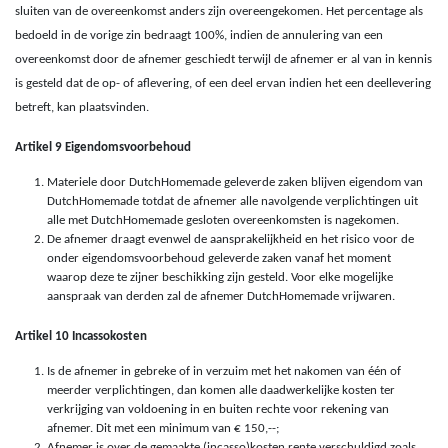
sluiten van de overeenkomst anders zijn overeengekomen. Het percentage als
bedoeld in de vorige zin bedraagt 100%, indien de annulering van een
overeenkomst door de afnemer geschiedt terwijl de afnemer er al van in kennis
is gesteld dat de op- of aflevering, of een deel ervan indien het een deellevering
betreft, kan plaatsvinden.
Artikel 9 Eigendomsvoorbehoud
Materiele door DutchHomemade geleverde zaken blijven eigendom van
DutchHomemade totdat de afnemer alle navolgende verplichtingen uit
alle met DutchHomemade gesloten overeenkomsten is nagekomen.
De afnemer draagt evenwel de aansprakelijkheid en het risico voor de
onder eigendomsvoorbehoud geleverde zaken vanaf het moment
waarop deze te zijner beschikking zijn gesteld. Voor elke mogelijke
aanspraak van derden zal de afnemer DutchHomemade vrijwaren.
Artikel 10 Incassokosten
Is de afnemer in gebreke of in verzuim met het nakomen van één of
meerder verplichtingen, dan komen alle daadwerkelijke kosten ter
verkrijging van voldoening in en buiten rechte voor rekening van
afnemer. Dit met een minimum van € 150,--;
Afnemer is over de gemaakte (incasso)kosten rente verschuldigd zoals