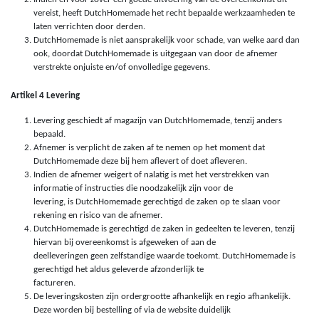
vereist, heeft DutchHomemade het recht bepaalde werkzaamheden te
laten verrichten door derden.
DutchHomemade is niet aansprakelijk voor schade, van welke aard dan
ook, doordat DutchHomemade is uitgegaan van door de afnemer
verstrekte onjuiste en/of onvolledige gegevens.
Artikel 4 Levering
Levering geschiedt af magazijn van DutchHomemade, tenzij anders
bepaald.
Afnemer is verplicht de zaken af te nemen op het moment dat
DutchHomemade deze bij hem aflevert of doet afleveren.
Indien de afnemer weigert of nalatig is met het verstrekken van
informatie of instructies die noodzakelijk zijn voor de
levering, is DutchHomemade gerechtigd de zaken op te slaan voor
rekening en risico van de afnemer.
DutchHomemade is gerechtigd de zaken in gedeelten te leveren, tenzij
hiervan bij overeenkomst is afgeweken of aan de
deelleveringen geen zelfstandige waarde toekomt. DutchHomemade is
gerechtigd het aldus geleverde afzonderlijk te
factureren.
De leveringskosten zijn ordergrootte afhankelijk en regio afhankelijk.
Deze worden bij bestelling of via de website duidelijk