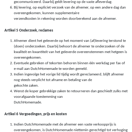
gecommuniceerd. Daarbij geldt levering op de vaste afleverdag.
Bij levering, op expliciet verzoek van de afnemer, op een andere dag dan
overeengekomen, kunnen supplementaire
verzendkosten in rekening worden doorberekend aan de afnemer.
Artikel 5 Onderzoek, reclames
Afnemer dient het geleverde op het moment van (af)levering terstond te
(doen) onderzoeken. Daarbij behoort de afnemer te onderzoeken of de
kwaliteit en kwantiteit van het geleverde overeenstemmen met hetgeen is
overeengekomen.
Eventuele gebreken of tekorten behoren binnen één werkdag per fax of
e-mail aan DutchHomemade te worden gemeld.
Indien ingevolge het vorige lid tijdig wordt gereclameerd, blijft afnemer
nog steeds verplicht tot afname en betaling van de
gekochte zaken.
Wenst de koper gebrekkige zaken te retourneren dan geschiedt zulks met
voorafgaande toestemming van
DutchHomemade.
Artikel 6 Vergoedingen, prijs en kosten
Indien DutchHomemade met de afnemer een vaste verkoopprijs is
overeengekomen, is DutchHomemade niettemin gerechtigd tot verhoging