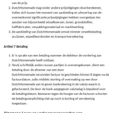
van de prijs.
DutchHomemade mag onder andere prijsstijgingen doorberekenen,
indien zich tussen het moment van aanbieding en uitvoering van de
overeenkomst significante prijswijzigingen hebben voorgedaan ten
aanzien van bijvoorbeeld wisselkoersen, lonen, grondstoffen,
halffabricaten, verpakkingsmateriaal en marktwerking.
De aanbieding van DutchHomemade omvat nimmer omzetbelasting,
accijnzen, expediteurskosten en transportverzekering.
Artikel 7 Betaling
Er is sprake van een betaling wanneer de debiteur de vordering aan
DutchHomemade heeft voldaan.
Tenzij schriftelijk anders tussen partijen is overeengekomen, dient een
betaling door de afnemer van een door
DutchHomemade verzonden factuur te geschieden binnen 8 dagen na de
factuurdatum, zulks middels storting of overmaking op een door
DutchHomemade aan te geven bankrekening in de valuta waarin is
gefactureerd. De door de bank aangegeven valutadag is bepalend voor
de betalingsdatum. Bezwaren tegen de hoogte van de facturen schorten
de betalingsverplichting niet op noch is korting of verrekening
toegestaan.