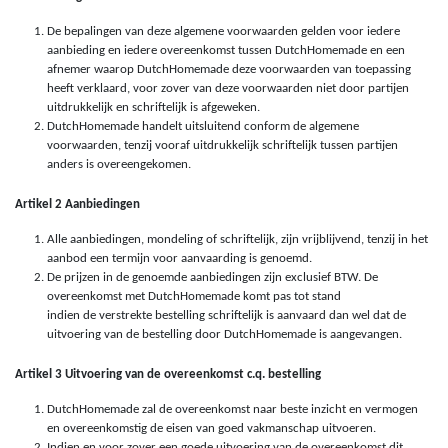
De bepalingen van deze algemene voorwaarden gelden voor iedere
aanbieding en iedere overeenkomst tussen DutchHomemade en een
afnemer waarop DutchHomemade deze voorwaarden van toepassing
heeft verklaard, voor zover van deze voorwaarden niet door partijen
uitdrukkelijk en schriftelijk is afgeweken.
DutchHomemade handelt uitsluitend conform de algemene
voorwaarden, tenzij vooraf uitdrukkelijk schriftelijk tussen partijen
anders is overeengekomen.
Artikel 2 Aanbiedingen
Alle aanbiedingen, mondeling of schriftelijk, zijn vrijblijvend, tenzij in het
aanbod een termijn voor aanvaarding is genoemd.
De prijzen in de genoemde aanbiedingen zijn exclusief BTW. De
overeenkomst met DutchHomemade komt pas tot stand
indien de verstrekte bestelling schriftelijk is aanvaard dan wel dat de
uitvoering van de bestelling door DutchHomemade is aangevangen.
Artikel 3 Uitvoering van de overeenkomst c.q. bestelling
DutchHomemade zal de overeenkomst naar beste inzicht en vermogen
en overeenkomstig de eisen van goed vakmanschap uitvoeren.
Indien en voor zover een goede uitvoering van de overeenkomst dit