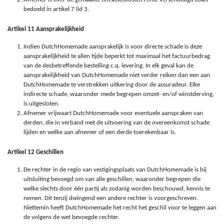
bedoeld in artikel 7 lid 3.
Artikel 11 Aansprakelijkheid
Indien DutchHomemade aansprakelijk is voor directe schade is deze
aansprakelijkheid te allen tijde beperkt tot maximaal het factuurbedrag
van de desbetreffende bestelling c.q. levering. In elk geval kan de
aansprakelijkheid van DutchHomemade niet verder reiken dan een aan
DutchHomemade te verstrekken uitkering door de assuradeur. Elke
indirecte schade, waaronder mede begrepen omzet- en/of winstderving,
is uitgesloten.
Afnemer vrijwaart DutchHomemade voor eventuele aanspraken van
derden, die in verband met de uitvoering van de overeenkomst schade
lijden en welke aan afnemer of een derde toerekenbaar is.
Artikel 12 Geschillen
De rechter in de regio van vestigingsplaats van DutchHomemade is bij
uitsluiting bevoegd om van alle geschillen, waaronder begrepen die
welke slechts door één partij als zodanig worden beschouwd, kennis te
nemen. Dit tenzij dwingend een andere rechter is voorgeschreven.
Niettemin heeft DutchHomemade het recht het geschil voor te leggen aan
de volgens de wet bevoegde rechter.