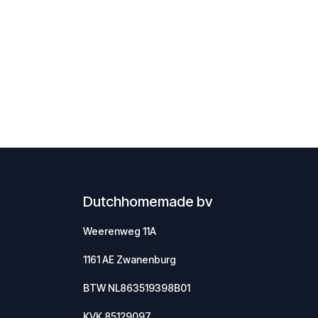
Dutchhomemade bv
Weerenweg 11A
1161 AE Zwanenburg
BTW NL863519398B01
KVK 85129097