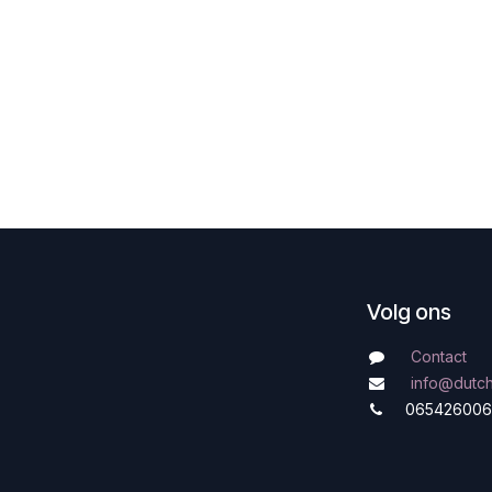
Volg ons
Contact
info@dutc
065426006